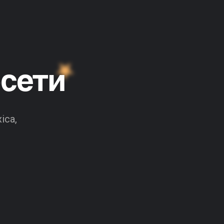
осети
ica,