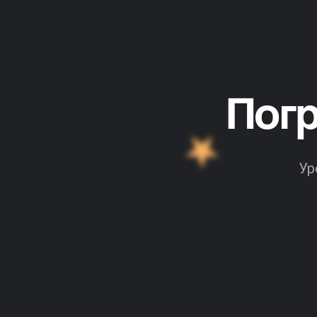
Пог
Ур