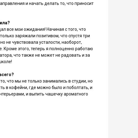
направления и начать делать то, что приносит
чила?
ал все мои ожидания! Начиная с того, что
столько заряжали позитивом, что спустя три
но не чувствовала усталости, наоборот,
е. Кроме этого, теперь я полноценно работаю
атора, что также не может не радовать и за
школе!
всего?
о, что мы не только занимались в студии, но
ть в кофейни, где можно было и поболтать, и
нтерьерами, и выпить чашечку ароматного