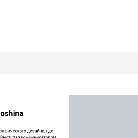
oshina
рафического дизайна, где
 Выступая коммуникатором