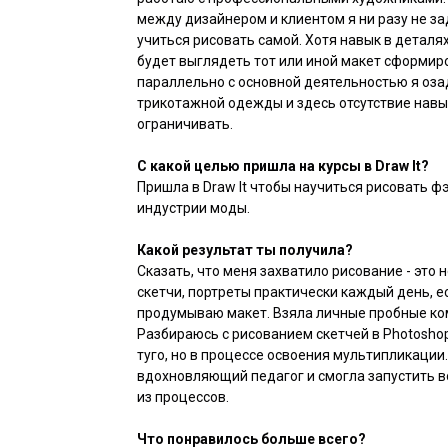
между дизайнером и клиентом я ни разу не за
учиться рисовать самой. Хотя навык в деталя
будет выглядеть тот или иной макет сформир
параллельно с основной деятельностью я оза
трикотажной одежды и здесь отсутствие навы
ограничивать.
С какой целью пришла на курсы в Draw It?
Пришла в Draw It чтобы научиться рисовать ф
индустрии моды.
Какой результат ты получила?
Сказать, что меня захватило рисование - это 
скетчи, портреты практически каждый день, ес
продумываю макет. Взяла личные пробные ко
Разбираюсь с рисованием скетчей в Photoshop и
туго, но в процессе освоения мультипликации.
вдохновляющий педагог и смогла запустить 
из процессов.
Что понравилось больше всего?