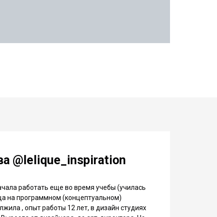
а @lelique_inspiration
ачала работать еще во время учебы (училась
ица на программном (концептуальном)
лжила , опыт работы 12 лет, в дизайн студиях