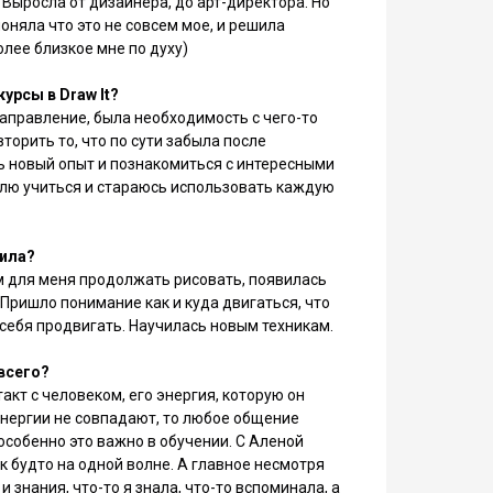
 Выросла от дизайнера, до арт-директора. Но
 поняла что это не совсем мое, и решила
олее близкое мне по духу)
курсы в Draw It?
направление, была необходимость с чего-то
вторить то, что по сути забыла после
ь новый опыт и познакомиться с интересными
блю учиться и стараюсь использовать каждую
чила?
м для меня продолжать рисовать, появилась
 Пришло понимание как и куда двигаться, что
 себя продвигать. Научилась новым техникам.
всего?
акт с человеком, его энергия, которую он
 энергии не совпадают, то любое общение
 особенно это важно в обучении. C Аленой
ак будто на одной волне. А главное несмотря
и знания, что-то я знала, что-то вспоминала, а